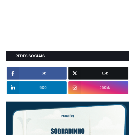
REDES SOCIAIS
16k
1.5k
500
260kk