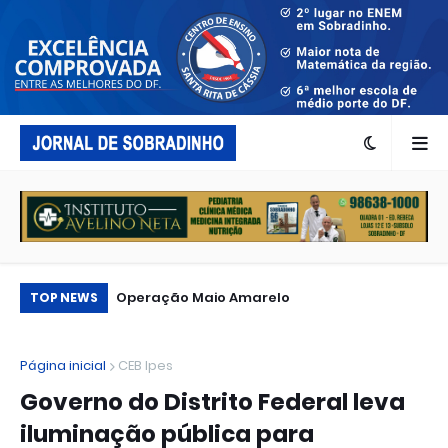
Turismo rural no DF: 5 lugares incríveis
Es
TOP NEWS
perto de Brasília
re
fe
Página inicial
CEB Ipes
Governo do Distrito Federal leva
iluminação pública para