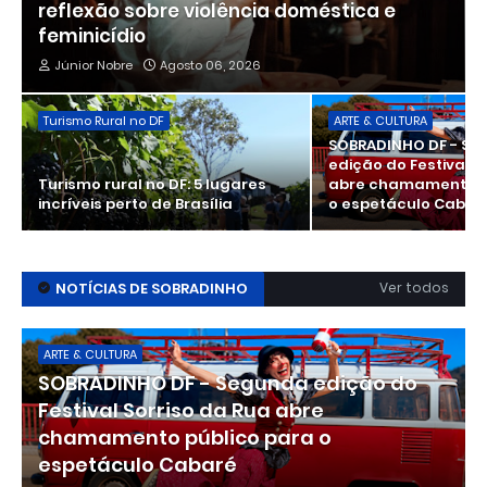
reflexão sobre violência doméstica e
feminicídio
Júnior Nobre
Agosto 06, 2026
Turismo Rural no DF
ARTE & CULTURA
SOBRADINHO DF - S
edição do Festival S
Turismo rural no DF: 5 lugares
abre chamamento p
incríveis perto de Brasília
o espetáculo Cabar
NOTÍCIAS DE SOBRADINHO
Ver todos
ARTE & CULTURA
SOBRADINHO DF - Segunda edição do
Festival Sorriso da Rua abre
chamamento público para o
espetáculo Cabaré