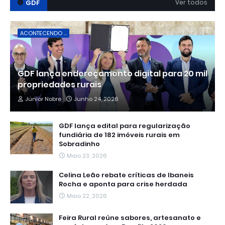
GDF
Ver todos
ACONTECENDO ...
GDF lança endereçamento digital para 20 mil
propriedades rurais
Júnior Nobre
Junho 24, 2026
GDF lança edital para regularização
fundiária de 182 imóveis rurais em
Sobradinho
Maio 23, 2026
Celina Leão rebate críticas de Ibaneis
Rocha e aponta para crise herdada
Maio 22, 2026
Feira Rural reúne sabores, artesanato e