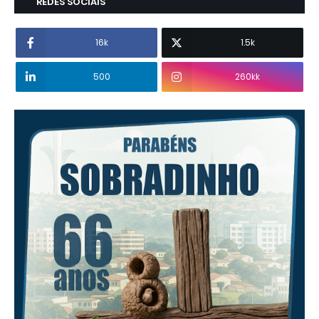
REDES SOCIAIS
16k
1.5k
500
260kk