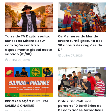
Torre de TV Digital realiza
Os Melhores do Mundo
sunset no Mirante 360º
levam turnê gratuita dos
com ação contra o
30 anos a dez regiões do
aquecimento global neste
DF
sábado (01/08)
Julho 07, 2026
Julho 29, 2026
PROGRAMAÇÃO CULTURAL -
Caldeirão Cultural
SAMBA & CHARME
percorre 10 territórios do
DF com ações formativas