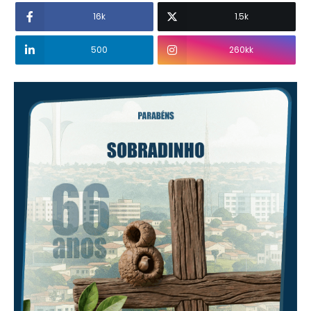
16k
1.5k
500
260kk