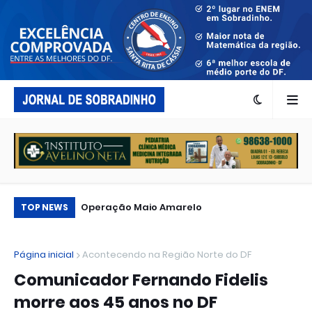
...
Operação Maio Amarelo
Qu
TOP NEWS
Página inicial
Acontecendo na Região Norte do DF
Comunicador Fernando Fidelis
morre aos 45 anos no DF