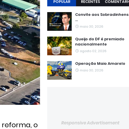
POPULAR
RECENTES
COMENTÁRI
Convite aos Sobradinhen
...
maio 30, 2026
Queijo do DF é premiado
nacionalmente
agosto 02, 2026
Operação Maio Amarelo
maio 30, 2026
Responsive Advertisement
 reforma, o