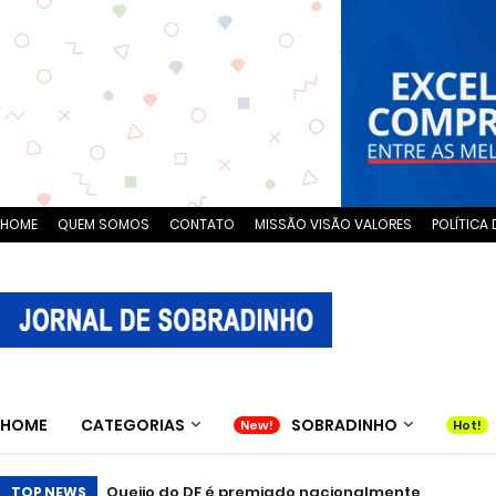
HOME
QUEM SOMOS
CONTATO
MISSÃO VISÃO VALORES
POLÍTICA 
HOME
CATEGORIAS
SOBRADINHO
Queijo do DF é premiado nacionalmente
TOP NEWS