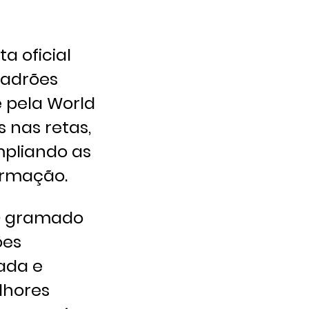
a oficial
padrões
e pela World
 nas retas,
mpliando as
formação.
O gramado
ões
ada e
lhores