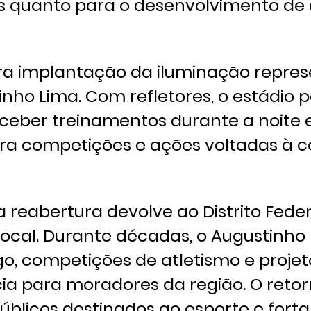
ais quanto para o desenvolvimento de
ara implantação da iluminação repre
ho Lima. Com refletores, o estádio 
eceber treinamentos durante a noite
ara competições e ações voltadas à
 reabertura devolve ao Distrito Fede
local. Durante décadas, o Augustinho
, competições de atletismo e projeto
a para moradores da região. O retor
úblicos destinados ao esporte e forta