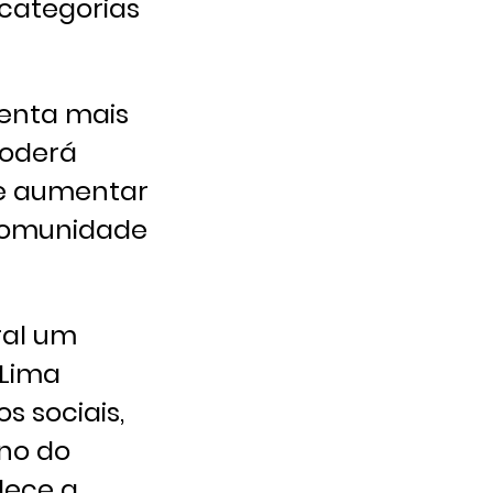
 categorias
senta mais
poderá
 e aumentar
 comunidade
ral um
 Lima
s sociais,
no do
lece a