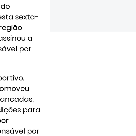
 de
esta sexta-
 região
assinou a
sável por
ortivo.
promoveu
ibancadas,
dições para
por
onsável por