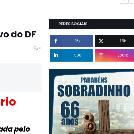
REDES SOCIAIS
vo do DF
16k
1.5k
0
500
260kk
rio
ada pelo