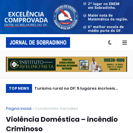
Turismo rural no DF: 5 lugares incríveis
TE
TOP NEWS
perto de Brasília
Página inicial
Condomínio Versalles
Violência Doméstica – incêndio
Criminoso