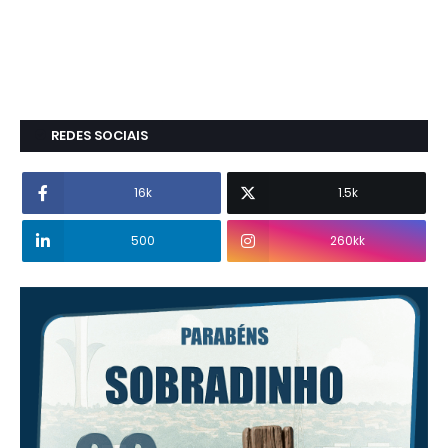
REDES SOCIAIS
16k
1.5k
500
260kk