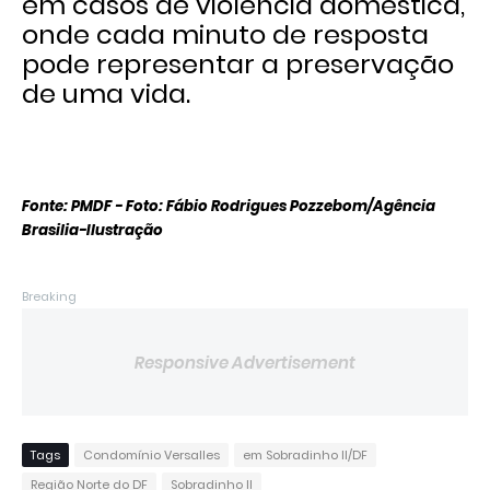
em casos de violência doméstica,
onde cada minuto de resposta
pode representar a preservação
de uma vida.
Fonte: PMDF - Foto: Fábio Rodrigues Pozzebom/Agência
Brasilia-Ilustração
Breaking
Responsive Advertisement
Tags
Condomínio Versalles
em Sobradinho II/DF
Região Norte do DF
Sobradinho II