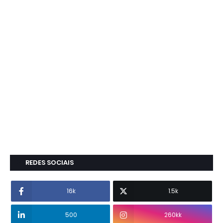
REDES SOCIAIS
16k
1.5k
500
260kk