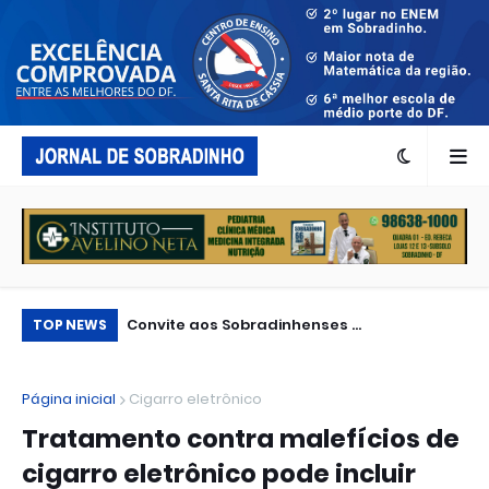
acionalmente
Convite aos Sobradinhenses ...
Op
TOP NEWS
Página inicial
Cigarro eletrônico
Tratamento contra malefícios de
cigarro eletrônico pode incluir