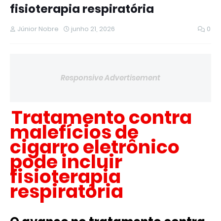
fisioterapia respiratória
Júnior Nobre
junho 21, 2026
0
Responsive Advertisement
Tratamento contra
malefícios de
cigarro eletrônico
pode incluir
fisioterapia
respiratória