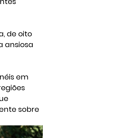
ntes
, de oito
a ansiosa
inéis em
regiões
que
mente sobre