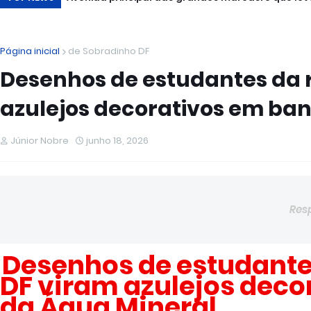
Página inicial
de Sobradinho DF
Desenhos de estudantes da r
azulejos decorativos em ba
Júnior Nobre
junho 18, 2026
Res
Desenhos de estudantes
DF viram azulejos deco
da Água Mineral