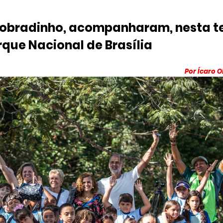
 Sobradinho, acompanharam, nesta t
rque Nacional de Brasília
Por Ícaro O