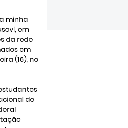
 a minha
asevi, em
s da rede
rmados em
ra (16), no
 estudantes
acional de
deral
itação