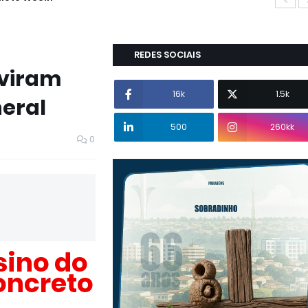
REDES SOCIAIS
 viram
16k
1.5k
neral
500
260kk
0
sino do
oncreto