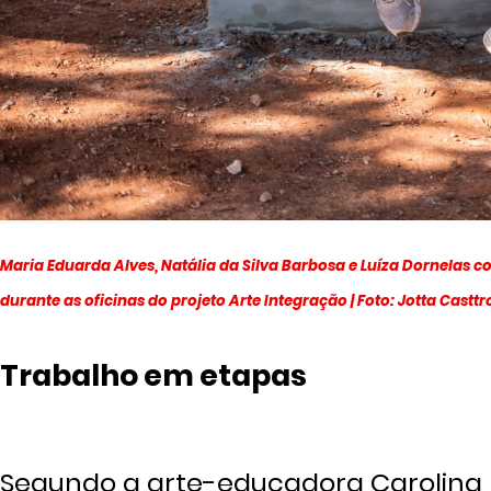
Maria Eduarda Alves, Natália da Silva Barbosa e Luíza Dornelas
durante as oficinas do projeto Arte Integração | Foto: Jotta Castt
Trabalho em etapas
Segundo a arte-educadora Carolina M