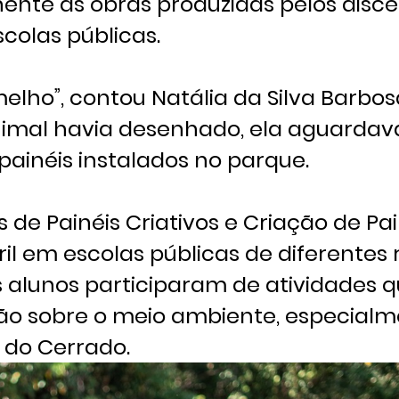
te as obras produzidas pelos disce
colas públicas.
lho”, contou Natália da Silva Barbosa
imal havia desenhado, ela aguardav
painéis instalados no parque.
s de Painéis Criativos e Criação de Pa
ril em escolas públicas de diferentes 
Os alunos participaram de atividades 
exão sobre o meio ambiente, especial
s do Cerrado.