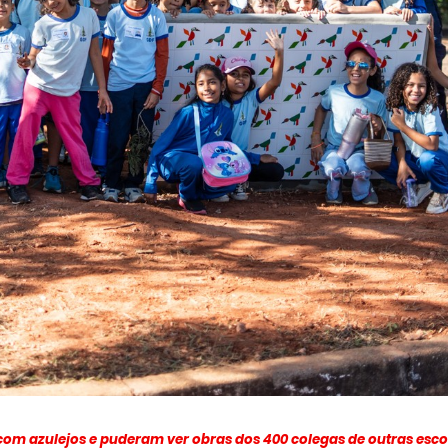
om azulejos e puderam ver obras dos 400 colegas de outras esco