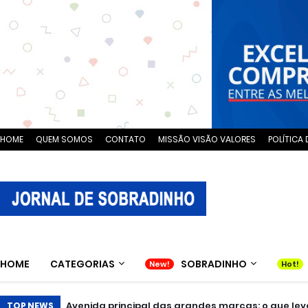
HOME
QUEM SOMOS
CONTATO
MISSÃO VISÃO VALORES
POLÍTICA 
HOME
CATEGORIAS
SOBRADINHO
Avenida principal das grandes marcas: o que levo
TOP NEWS