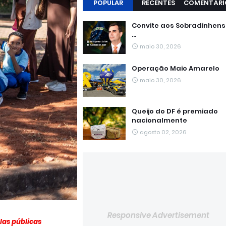
POPULAR
RECENTES
COMENTÁRI
Convite aos Sobradinhen
...
maio 30, 2026
Operação Maio Amarelo
maio 30, 2026
Queijo do DF é premiado
nacionalmente
agosto 02, 2026
Responsive Advertisement
las públicas