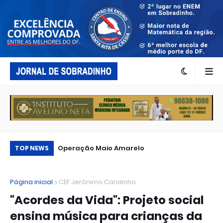
Operação Maio Amarelo
Espetáculo leva a escolas de Sobradinho
SO
TOP NEWS
reflexão sobre violência doméstica e
Fe
feminicídio
pú
Página inicial
CEF Jerônimo Candinho
"Acordes da Vida": Projeto social
ensina música para crianças da