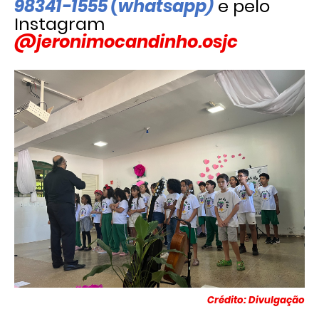
98341-1555 (whatsapp)
e pelo
Instagram
@jeronimocandinho.osjc
Crédito: Divulgação