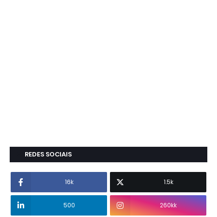
REDES SOCIAIS
16k
1.5k
500
260kk