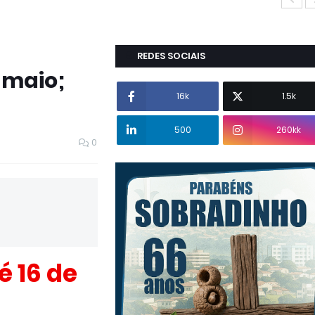
REDES SOCIAIS
 maio;
16k
1.5k
500
260kk
0
é 16 de