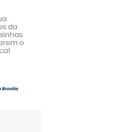
ua
es da
asinhas
marem o
cal
 Brasilia