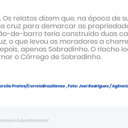
 Os relatos dizem que, na época de s
a cruz para demarcar as propriedad
ão-de-barro teria construído duas c
uz, o que levou os moradores a cha
depois, apenas Sobradinho. O riacho lo
ar o Córrego de Sobradinho.
ila Prates/CorreioBraziliense , Foto: Joel Rodrigues / Agência
ponsive Advertisement