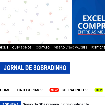
HOME
QUEM SOMOS
CONTATO
MISSÃO VISÃO VALORES
POLÍTICA 
HOME
CATEGORIAS
SOBRADINHO
Queijo do DF é premiado nacionalmente
TOP NEWS