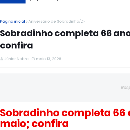
Página inicial
Aniversário de Sobradinho/DF
Sobradinho completa 66 anos
confira
Júnior Nobre
maio 13, 2026
Res
Sobradinho completa 66 a
maio; confira