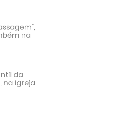
Passagem",
também na
ntil da
 na Igreja