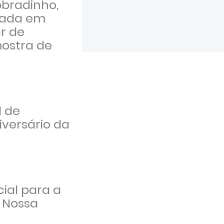
obradinho,
izada em
ar de
mostra de
l de
iversário da
ial para a
 Nossa