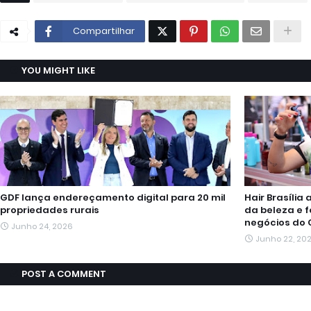
Compartilhar
YOU MIGHT LIKE
GDF lança endereçamento digital para 20 mil
Hair Brasíli
propriedades rurais
da beleza e f
negócios do 
Junho 24, 2026
Junho 22, 20
POST A COMMENT