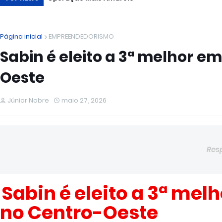
Página inicial
EMPREENDEDORISMO
Sabin é eleito a 3ª melhor e
Oeste
Júnior Nobre
maio 27, 2026
Res
Sabin é eleito a 3ª mel
no Centro-Oeste