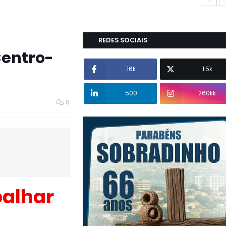
REDES SOCIAIS
Centro-
16k
1.5k
500
260kk
0
balhar