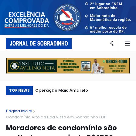
...
Operação Maio Amarelo
Tu
TOP NEWS
pe
Página inicial
Condomínio Alto da Boa Vista em Sobradinho 1 DF
Moradores de condomínio são