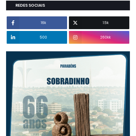
REDES SOCIAIS
16k
1.5k
500
260kk