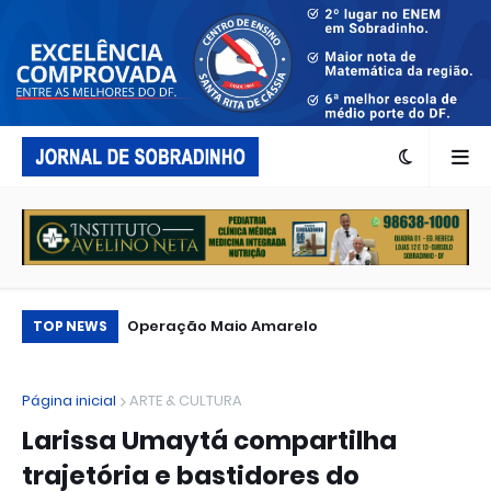
...
Operação Maio Amarelo
Qu
TOP NEWS
Página inicial
ARTE & CULTURA
Larissa Umaytá compartilha
trajetória e bastidores do