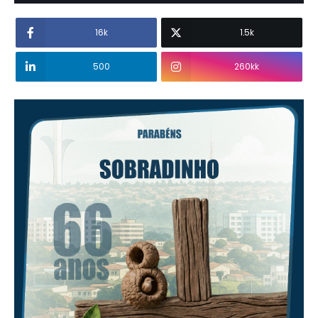
16k
1.5k
500
260kk