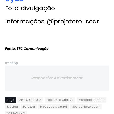
Foto: divulgação
Informações: @projetore_soar
Fonte: ETC Comunicação
Breaking
Responsive Advertisement
Tags
ARTE & CULTURA
Economia Criativa
Mercado Cultural
Música
Palestra
Produção Cultural
Região Norte do DF
SOBRADINHO