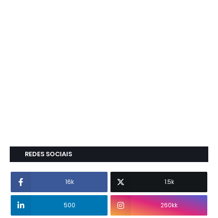
REDES SOCIAIS
16k
1.5k
500
260kk