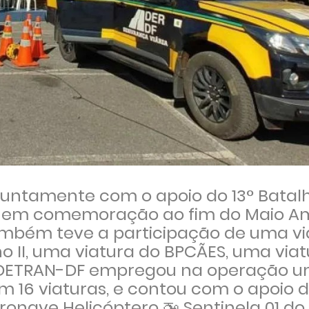
 juntamente com o apoio do 13° Batal
ção em comemoração ao fim do Maio A
ambém teve a participação de uma vi
ho II, uma viatura do BPCÃES, uma via
 DETRAN-DF empregou na operação um
em 16 viaturas, e contou com o apoio 
eronave Helicóptero
🚁
Sentinela 01 do