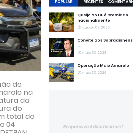
POPULAR
RECENTES
COMENTÁRI
Queijo do DF é premiado
nacionalmente
agosto 02, 2026
Convite aos Sobradinhen
...
maio 30, 2026
Operação Maio Amarelo
maio 30, 2026
hão de
marelo na
atura da
tura do
 total de
de 04
Responsive Advertisement
 DETRAN.