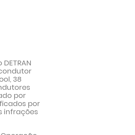
do DETRAN
 condutor
ool, 38
ondutores
cado por
ficados por
 infrações