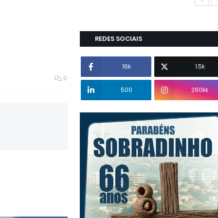
REDES SOCIAIS
16k
1.5k
0
500
260kk