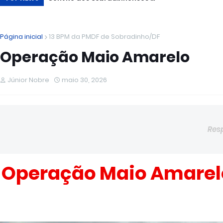
Página inicial
13 BPM da PMDF de Sobradinho/DF
Operação Maio Amarelo
Júnior Nobre
maio 30, 2026
Res
Operação Maio Amarel