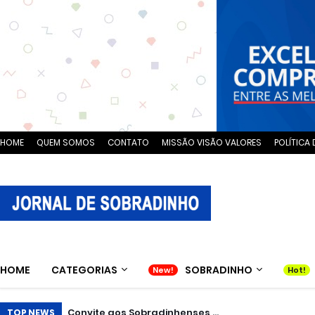
HOME
QUEM SOMOS
CONTATO
MISSÃO VISÃO VALORES
POLÍTICA 
HOME
CATEGORIAS
SOBRADINHO
Convite aos Sobradinhenses ...
TOP NEWS