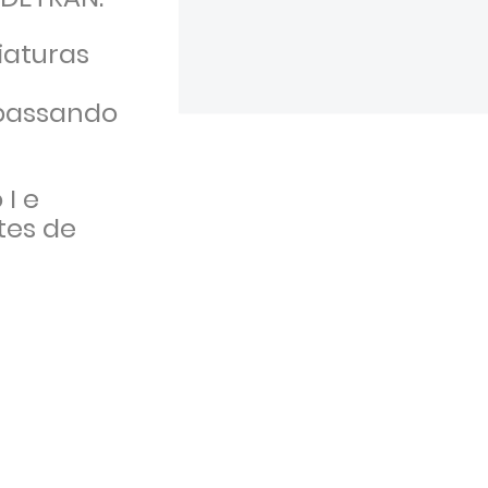
iaturas
 passando
 I e
tes de