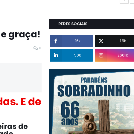
REDES SOCIAIS
de graça!
16k
1.5k
0
500
260kk
as. E de
eiras de
dade