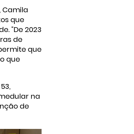
, Camila
tos que
e. “De 2023
iras de
permite que
lo que
53,
 medular na
enção de