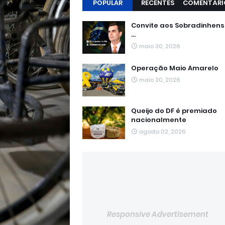
POPULAR
RECENTES
COMENTÁRI
Convite aos Sobradinhen
...
maio 30, 2026
Operação Maio Amarelo
maio 30, 2026
Queijo do DF é premiado
nacionalmente
agosto 02, 2026
Responsive Advertisement