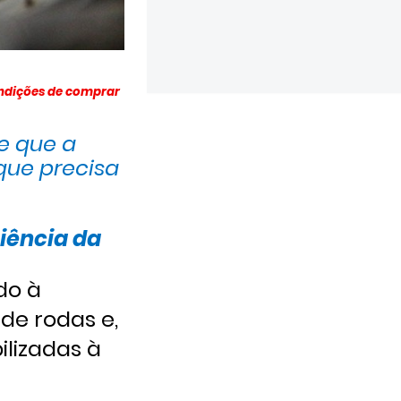
ondições de comprar
e que a
que precisa
iência da
do à
de rodas e,
ilizadas à