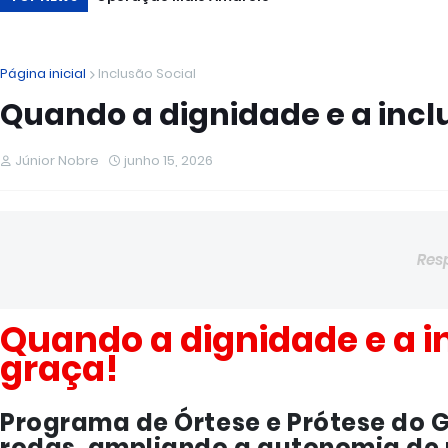
Página inicial
Inclusão Social
Quando a dignidade e a incl
Júnior Nobre
junho 15, 2026
Res
Quando a dignidade e a i
graça!
Programa de Órtese e Prótese do G
rodas, ampliando a autonomia de 