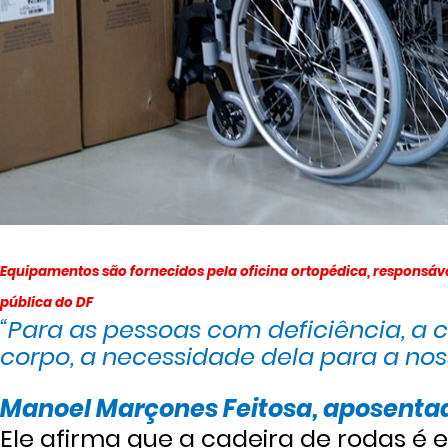
Equipamentos são fornecidos pela oficina ortopédica, responsáve
pública do DF
“Para as pessoas com deficiência, a 
corpo, a necessidade dela para a n
Manoel Marçones Feitosa, aposenta
Ele afirma que a cadeira de rodas é 