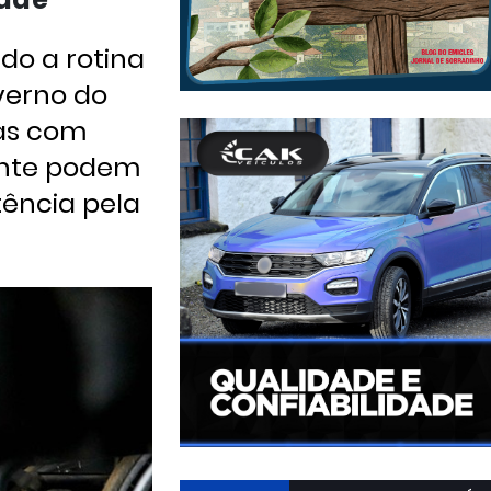
do a rotina
verno do
oas com
ente podem
tência pela