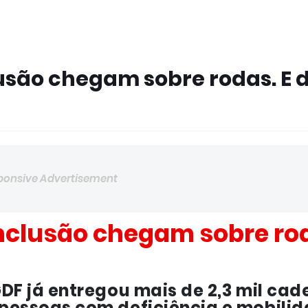
usão chegam sobre rodas. E 
ponsive Advertisement
nclusão chegam sobre rod
DF já entregou mais de 2,3 mil cad
pessoas com deficiência e mobili