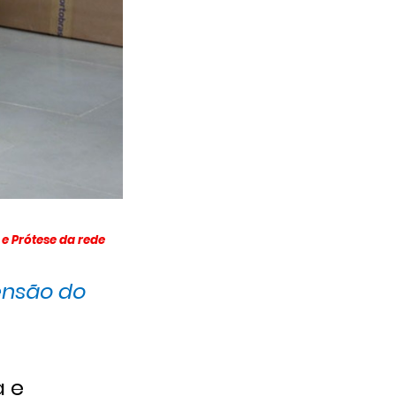
e Prótese da rede
ensão do
a e