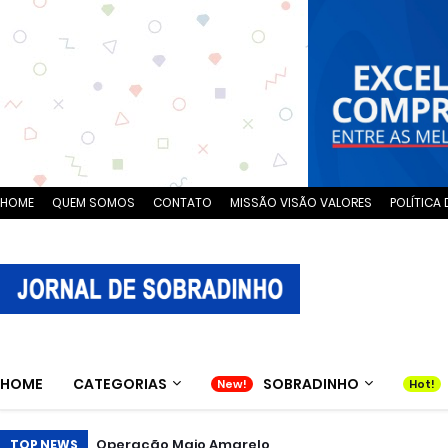
HOME
QUEM SOMOS
CONTATO
MISSÃO VISÃO VALORES
POLÍTICA 
HOME
CATEGORIAS
SOBRADINHO
Operação Maio Amarelo
Queijo do DF é premiado nacionalmente
TOP NEWS