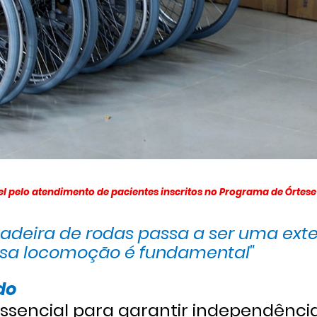
l pelo atendimento de pacientes inscritos no Programa de Órtese 
cadeira de rodas passa a ser uma ext
ossa locomoção é fundamental"
do
essencial para garantir independênci