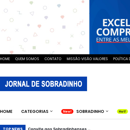
HOME
QUEM SOMOS
CONTATO
MISSÃO VISÃO VALORES
POLÍTICA 
HOME
CATEGORIAS
SOBRADINHO
Convite aos Sobradinhenses ...
TOP NEWS