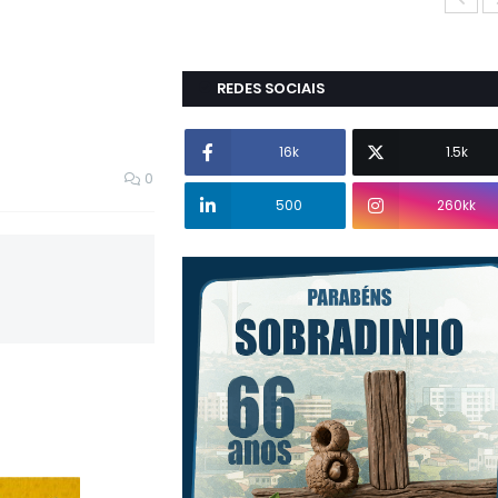
REDES SOCIAIS
16k
1.5k
0
500
260kk