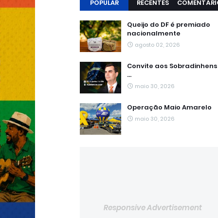
POPULAR
RECENTES
COMENTÁRI
Queijo do DF é premiado
nacionalmente
agosto 02, 2026
Convite aos Sobradinhen
...
maio 30, 2026
Operação Maio Amarelo
maio 30, 2026
Responsive Advertisement