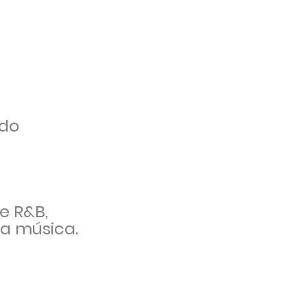
ndo
e R&B,
da música.