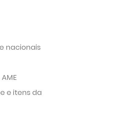
e nacionais
a AME
e e itens da