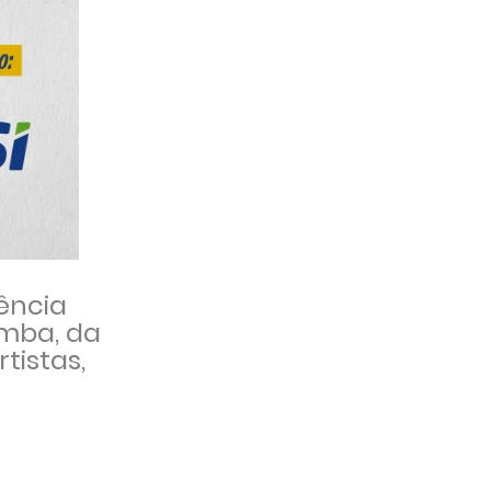
ência
amba, da
tistas,