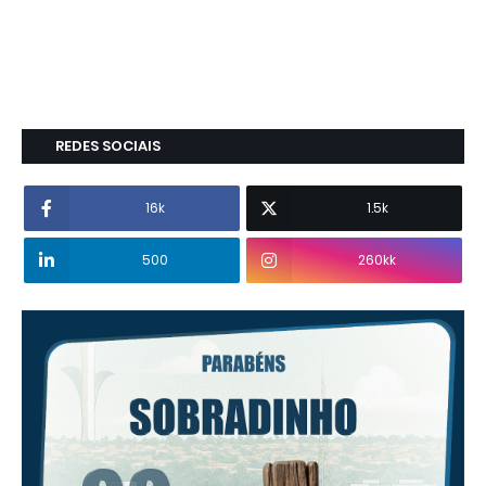
REDES SOCIAIS
16k
1.5k
500
260kk