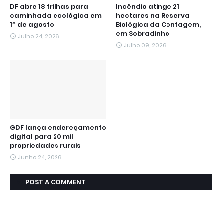
DF abre 18 trilhas para
Incêndio atinge 21
caminhada ecológica em
hectares na Reserva
1º de agosto
Biológica da Contagem,
em Sobradinho
Julho 24, 2026
Julho 09, 2026
GDF lança endereçamento
digital para 20 mil
propriedades rurais
Junho 24, 2026
POST A COMMENT