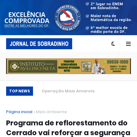
acionalmente
Operação Maio Amarelo
Es
TOP NEWS
re
fe
Página inicial
Meio Ambiente
Programa de reflorestamento do
Cerrado vai reforçar a segurança