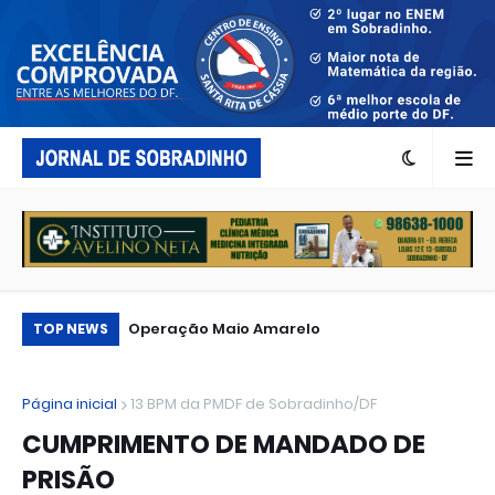
Turismo rural no DF: 5 lugares incríveis
Operação Maio Amarelo
Es
TOP NEWS
perto de Brasília
re
fe
Página inicial
13 BPM da PMDF de Sobradinho/DF
CUMPRIMENTO DE MANDADO DE
PRISÃO