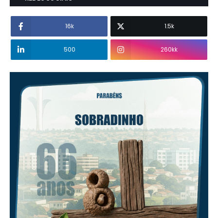
16k
1.5k
500
260kk