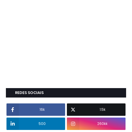
REDES SOCIAIS
16k
1.5k
500
260kk