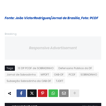
Fonte: João VictorRodrigues/Jornal de Brasília, Foto: PCDF
Breaking
Responsive Advertisement
Tags
13 DP PCDF de SOBRADINHO
Defensoria Pública do DF
Jornal de Sobradinho
MPDFT
OAB-DF
PCDF
SOBRADINHO
Subseção Sobradinho da OAB-DF
TJDFT