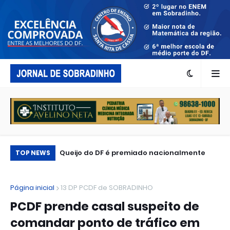
Avenida principal das grandes marcas: o
Queijo do DF é premiado nacionalmente
To
TOP NEWS
que levou iFood, Honda, LS2, McDonald’s,
Mi
Caixa, BB e Spaten ao Capital Moto Week?
aq
Página inicial
13 DP PCDF de SOBRADINHO
PCDF prende casal suspeito de
comandar ponto de tráfico em