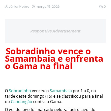
Júnior Nobre
março 15, 2026
0
Responsive Advertisement
Sobradinho vence o
Samambaia e enfrenta
o Gama na final
O
Sobradinho
venceu o
Samambaia
por 1 a 0, na
tarde deste domingo (15) e se classificou para a final
do
Candangão
contra o Gama.
O gol do jogo foi marcado pelo zagueiro Iago, do