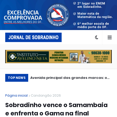
acionalmente
Avenida principal das grandes marcas: o
To
TOP NEWS
que levou iFood, Honda, LS2, McDonald’s,
Mi
Caixa, BB e Spaten ao Capital Moto Week?
aq
Página inicial
Candangão 2026
Sobradinho vence o Samambaia
e enfrenta o Gama na final