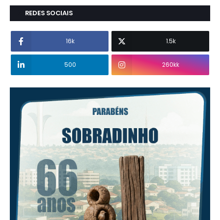
REDES SOCIAIS
16k
1.5k
500
260kk