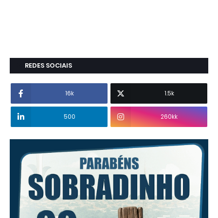
REDES SOCIAIS
16k
1.5k
500
260kk