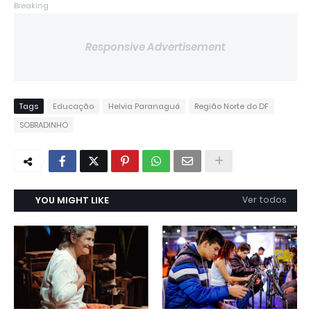
Breaking
Responsive Advertisement
Tags
Educação
Helvia Paranaguá
Região Norte do DF
SOBRADINHO
YOU MIGHT LIKE
Ver todos