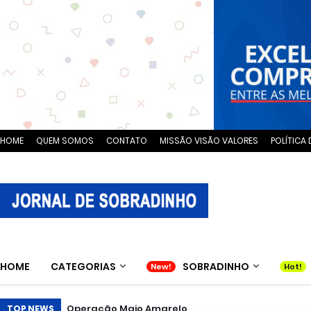
HOME
QUEM SOMOS
CONTATO
MISSÃO VISÃO VALORES
POLÍTICA 
HOME
CATEGORIAS
SOBRADINHO
Espetáculo leva a escolas de Sobradinho reflexão
TOP NEWS