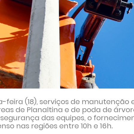
-feira (18), serviços de manutenção 
eas de Planaltina e de poda de árvo
a segurança das equipes, o fornecime
so nas regiões entre 10h e 16h.