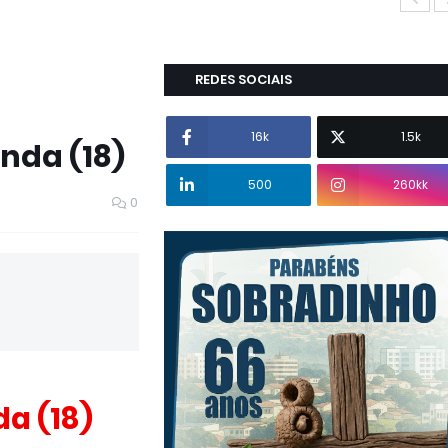
REDES SOCIAIS
16k
1.5k
da (18)
500
260kk
0
a (18)