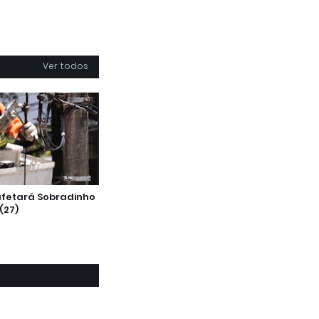
Ver todos
afetará Sobradinho
(27)