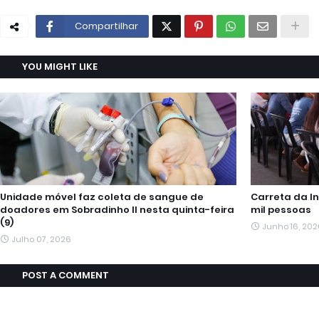
Compartilhar
YOU MIGHT LIKE
Unidade móvel faz coleta de sangue de
Carreta da In
doadores em Sobradinho II nesta quinta-feira
mil pessoas
(9)
Junho 16, 202
Julho 07, 2026
POST A COMMENT