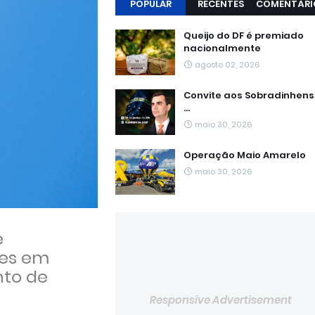
POPULAR
RECENTES
COMENTÁRI
Queijo do DF é premiado
nacionalmente
agosto 02, 2026
Convite aos Sobradinhen
...
maio 30, 2026
Operação Maio Amarelo
maio 30, 2026
e
res em
nto de
Responsive Advertisement