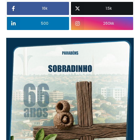
16k
1.5k
500
260kk