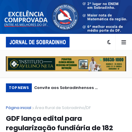
Convite aos Sobradinhenses ...
Tu
TOP NEWS
pe
Página inicial
Área Rural de Sobradinho/DF
GDF lança edital para
regularização fundiária de 182