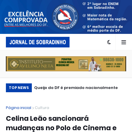
Avenida principal das grandes marcas: o
Queijo do DF é premiado nacionalmente
To
TOP NEWS
que levou iFood, Honda, LS2, McDonald’s,
Mi
Caixa, BB e Spaten ao Capital Moto Week?
aq
Página inicial
Cultura
Celina Leão sancionará
mudanças no Polo de Cinema e