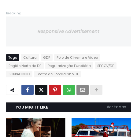
Breaking
Responsive Advertisement
Tags
Cultura
GDF
Polo de Cinema e Vídeo
Região Norte do DF
Regularização Fundiária
SEGOV/DF
SOBRADINHO
Teatro de Sobradinho DF
YOU MIGHT LIKE
Ver todos