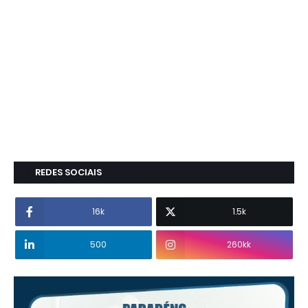
REDES SOCIAIS
16k
1.5k
500
260kk